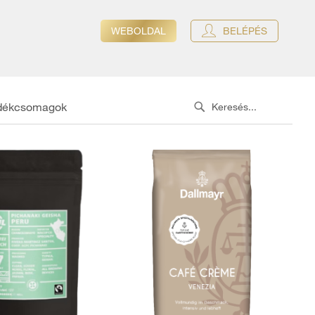
WEBOLDAL
BELÉPÉS
dékcsomagok
Search
SEARCH