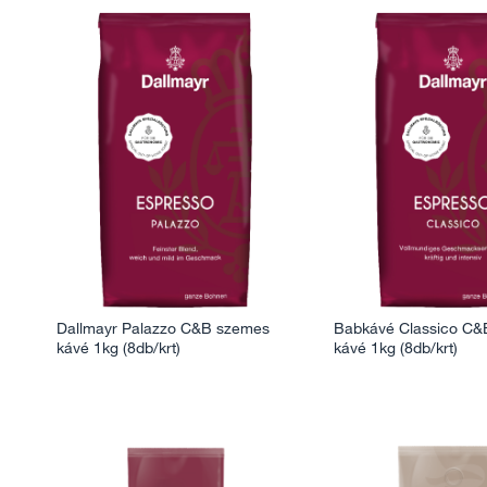
Dallmayr Palazzo C&B szemes
Babkávé Classico C
kávé 1kg (8db/krt)
kávé 1kg (8db/krt)