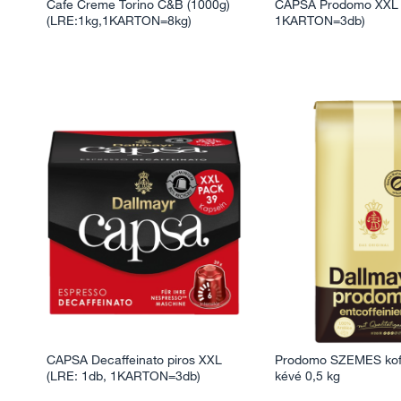
Cafe Creme Torino C&B (1000g)
CAPSA Prodomo XXL 
(LRE:1kg,1KARTON=8kg)
1KARTON=3db)
CAPSA Decaffeinato piros XXL
Prodomo SZEMES kof
(LRE: 1db, 1KARTON=3db)
kévé 0,5 kg