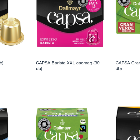
b)
CAPSA Barista XXL csomag (39
CAPSA Gran
db)
db)