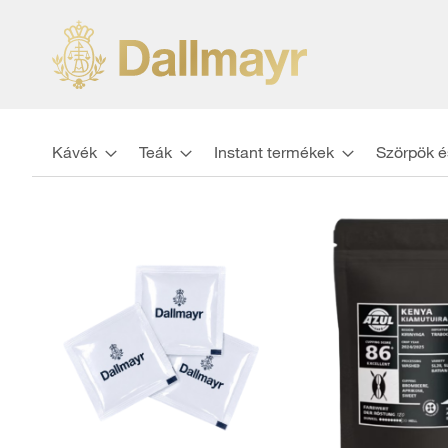
Kávék
Teák
Instant termékek
Szörpök é