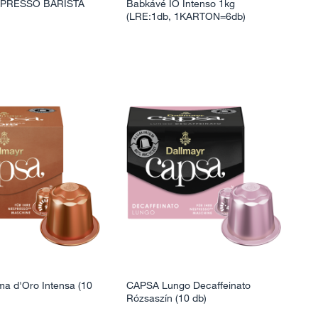
SPRESSO BARISTA
Babkávé IO Intenso 1kg
(LRE:1db, 1KARTON=6db)
a d'Oro Intensa (10
CAPSA Lungo Decaffeinato
Rózsaszín (10 db)