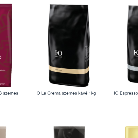
&B szemes
IO La Crema szemes kávé 1kg
IO Espress