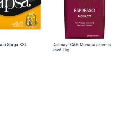
uno Sárga XXL
Dallmayr C&B Monaco szemes
kávé 1kg