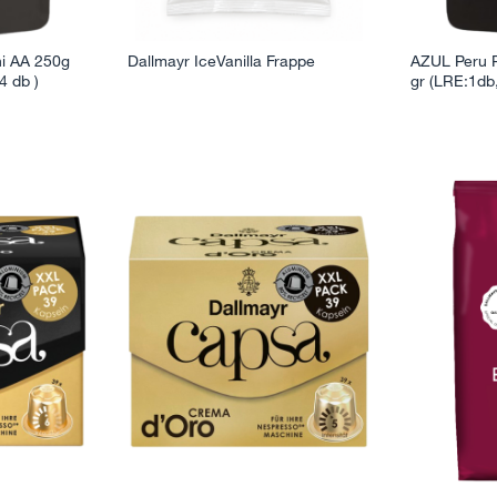
i AA 250g
Dallmayr IceVanilla Frappe
AZUL Peru P
 db )
gr (LRE:1d