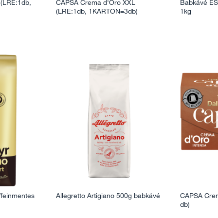
(LRE:1db,
CAPSA Crema d'Oro XXL
Babkávé E
(LRE:1db, 1KARTON=3db)
1kg
feinmentes
Allegretto Artigiano 500g babkávé
CAPSA Crem
db)