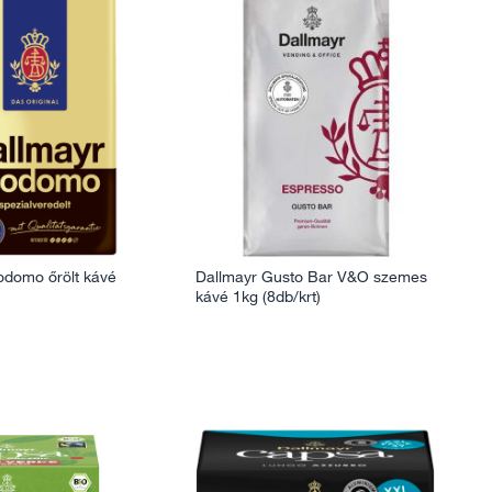
odomo őrölt kávé
Dallmayr Gusto Bar V&O szemes
kávé 1kg (8db/krt)