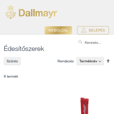
WEBOLDAL
BELÉPÉS
Search
Édesítőszerek
Cs
Rendezés
Szűrés
so
9
termék