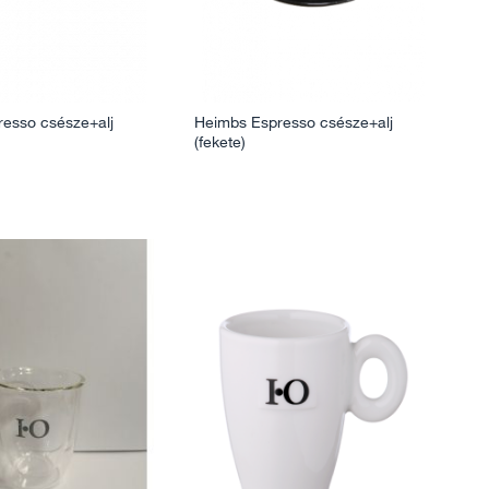
esso csésze+alj
Heimbs Espresso csésze+alj
(fekete)