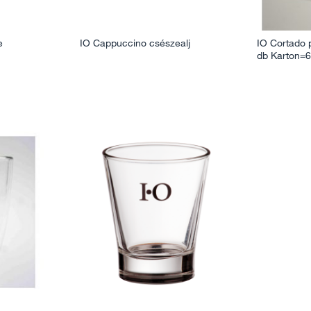
e
IO Cappuccino csészealj
IO Cortado 
db Karton=6