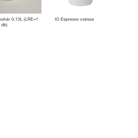
pohár 0,13L (LRE=1
IO Espresso csésze
 db)