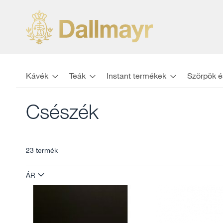
Kávék
Teák
Instant termékek
Szörpök é
Csészék
23
termék
ÁR