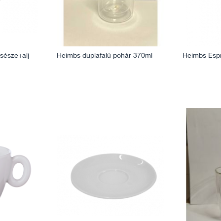
sésze+alj
Heimbs duplafalú pohár 370ml
Heimbs Espr