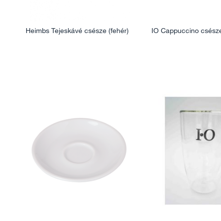
Heimbs Tejeskávé csésze (fehér)
IO Cappuccino csész