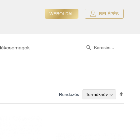
WEBOLDAL
BELÉPÉS
dékcsomagok
Search
SEARCH
Csökke
Rendezés
sorrend