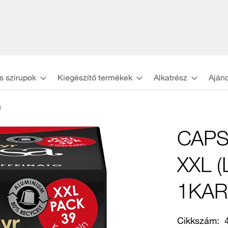
s szirupok
Kiegészítő termékek
Alkatrész
Aján
)
CAPSA
XXL (
1KAR
Cikkszám