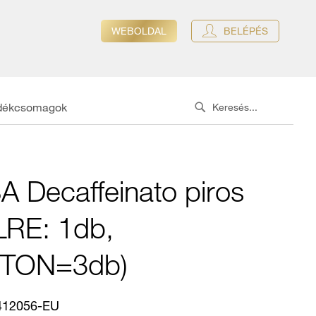
WEBOLDAL
BELÉPÉS
dékcsomagok
Search
SEARCH
 Decaffeinato piros
LRE: 1db,
TON=3db)
412056-EU