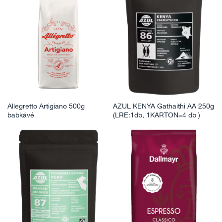
Allegretto Artigiano 500g
AZUL KENYA Gathaithi AA 250g
babkávé
(LRE:1db, 1KARTON=4 db )