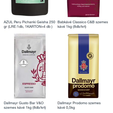
AZUL Peru Pichanki Geisha 250
Babkávé Classico C&B szemes
gr (LRE:1db, 1KARTON=4 db )
kávé 1kg (8db/krt)
Dallmayr Gusto Bar V&O
Dallmayr Prodomo szemes
szemes kávé 1kg (8db/krt)
kávé 0,5kg