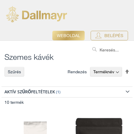
WEBOLDAL
BELÉPÉS
Search
Szemes kávék
Cs
Rendezés
Szűrés
so
AKTÍV SZŰRŐFELTÉTELEK
10
termék